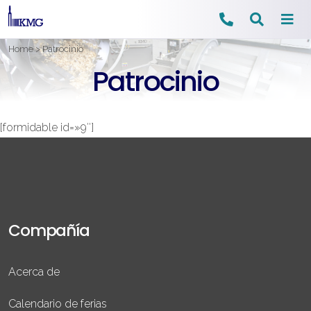
Ir
Home
>
Patrocinio
al
Patrocinio
contenido
[formidable id=»9″]
Compañía
Acerca de
Calendario de ferias