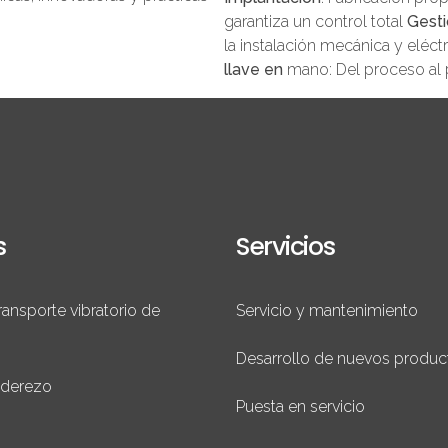
garantiza un control total
Gesti
la instalación mecánica y eléc
llave en
mano: Del proceso al
s
Servicios
ransporte vibratorio de
Servicio y mantenimiento
Desarrollo de nuevos produc
aderezo
Puesta en servicio