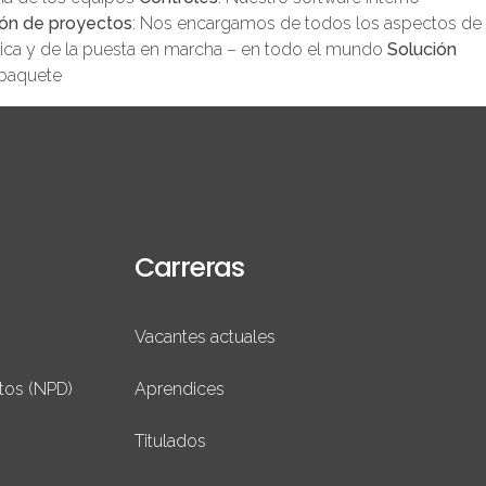
ón de proyectos
: Nos encargamos de todos los aspectos de
trica y de la puesta en marcha – en todo el mundo
Solución
 paquete
Carreras
Vacantes actuales
tos (NPD)
Aprendices
Titulados