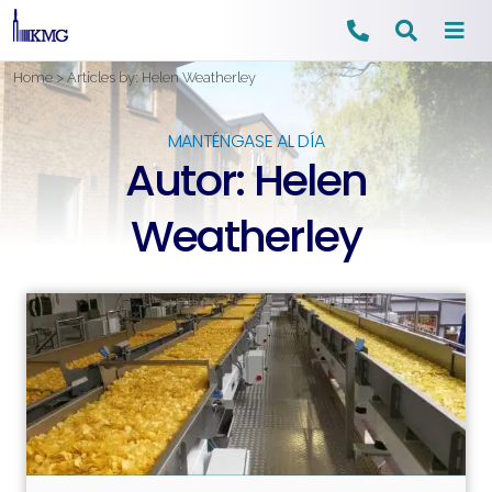
Ir
Home
>
Articles by: Helen Weatherley
al
contenido
MANTÉNGASE AL DÍA
Autor:
Helen
Weatherley