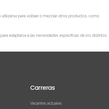
n utilizarse para voltear o mezclar otros productos, como
ara adaptarse a las necesidades específicas de los distintos
Carreras
Vacantes actuales