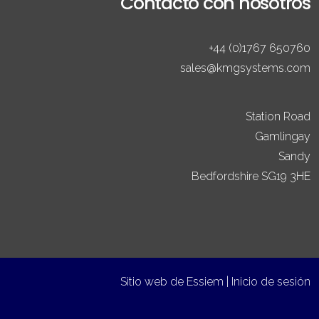
Contacto con nosotros
+44 (0)1767 650760
sales@kmgsystems.com
Station Road
Gamlingay
Sandy
Bedfordshire SG19 3HE
Sitio web de
Essiem
|
Inicio de sesión