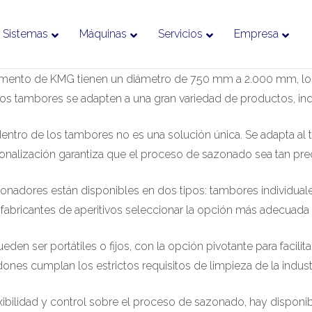
Sistemas
Máquinas
Servicios
Empresa
ento de KMG tienen un diámetro de 750 mm a 2.000 mm, lo que
 los tambores se adapten a una gran variedad de productos, i
entro de los tambores no es una solución única. Se adapta al t
onalización garantiza que el proceso de sazonado sea tan pre
nadores están disponibles en dos tipos: tambores individual
fabricantes de aperitivos seleccionar la opción más adecuada
en ser portátiles o fijos, con la opción pivotante para facilitar 
ones cumplan los estrictos requisitos de limpieza de la industr
ibilidad y control sobre el proceso de sazonado, hay disponib