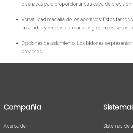
diseñadas para proporcionar otra capa de precisión 
Versatilidad más allá de los aperitivos: Estos tambo
ensaladas y recetas con varios ingredientes secos, 
Opciones de aislamiento: Los bidones se presentan e
procesos.
Compañía
Sistema
Acerca de
Sistemas de t