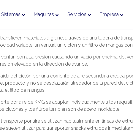
Sistemas
Máquinas
Servicios
Empresa
nsfieren materiales a granel a través de una tubería de transp
locidad variable, un venturi, un ciclón y un filtro de mangas co
s del venturi con alta presión causando un vacío por encima del ve
esión elevado en la dirección de avance.
aída del ciclón por una corriente de aire secundaria creada por
l producto y no se desplazarán alrededor de la pared del cicló
ta el filtro de mangas.
sporte por aire de KMG se adaptan individualmente a los requisi
os ciclones y los filtros también son de acero inoxidable.
transporte por aire se utilizan habitualmente en líneas de extr
se suelen utilizar para transportar snacks extruidos inmediatam