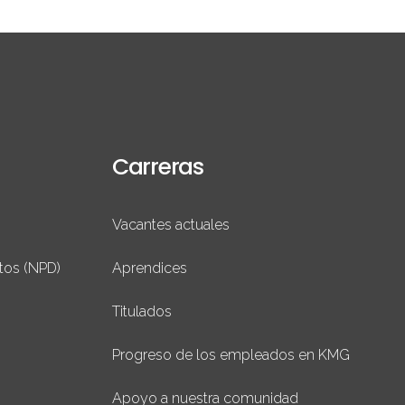
Carreras
Vacantes actuales
tos (NPD)
Aprendices
Titulados
Progreso de los empleados en KMG
Apoyo a nuestra comunidad