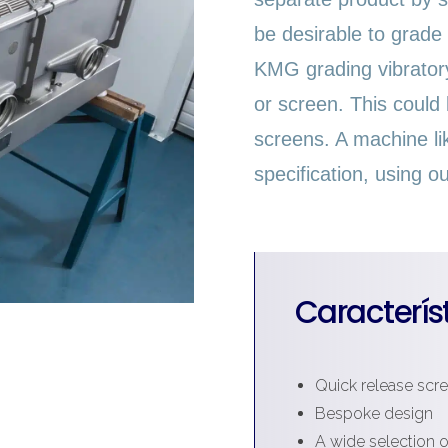
be desirable to grade
KMG grading vibratory
or screen. This could
screens. A machine lik
specification, using 
Caracterís
Quick release scr
Bespoke design
A wide selection o