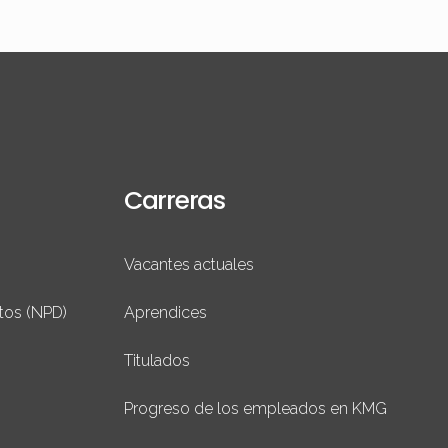
Carreras
Vacantes actuales
tos (NPD)
Aprendices
Titulados
Progreso de los empleados en KMG