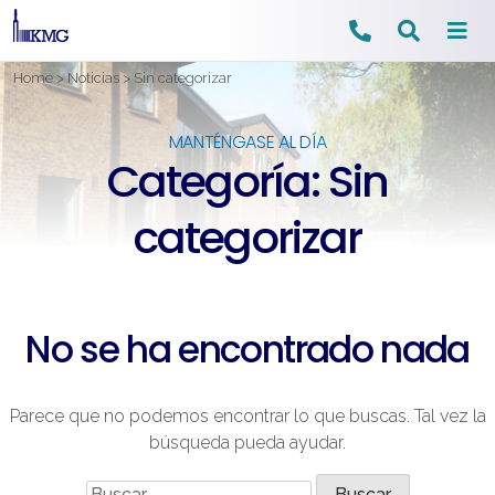
Ir
Home
>
Noticias
>
Sin categorizar
al
contenido
MANTÉNGASE AL DÍA
Categoría:
Sin
categorizar
No se ha encontrado nada
Parece que no podemos encontrar lo que buscas. Tal vez la
búsqueda pueda ayudar.
Buscar: