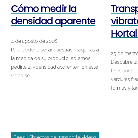
Cómo medir la
Trans
densidad aparente
vibrat
Hortal
4 de agosto de 2026
Para poder diseñar nuestras máquinas a
25 de marz
la medida de su producto, solemos
Descubre las
pedirle la «densidad aparente». En este
transportado
vídeo se…
verduras fre
formas y ta
See all Sistemas de transporte videos