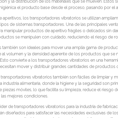
cción y la distribución de los materiales que se mueven. Estos 
 higiénica el producto base desde el proceso, pasando por el 
de aperitivos, los transportadores vibratorios se utilizan ampli
tipos de sistemas transportadores. Una de las principales vent
ra manipular productos de aperitivo frágiles o delicados sin d
roductos se manipulen con cuidado, reduciendo el riesgo de ro
os también son ideales para mover una amplia gama de producto
e al volumen y la densidad aparente de los productos que se
 Esto convierte a los transportadores vibratorios en una herram
necesitan mover y distribuir grandes cantidades de productos c
 transportadores vibratorios también son fáciles de limpiar y m
 industria alimentaria, donde la higiene y la seguridad son pri
e piezas móviles, lo que facilita su limpieza, reduce el riesgo
 las mejores condiciones.
íder de transportadores vibratorios para la industria de fabrica
tán diseñados para satisfacer las necesidades exclusivas de los 