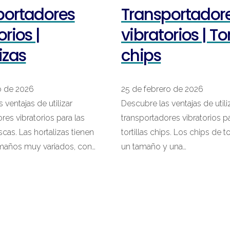
portadores
Transportador
orios |
vibratorios | Tor
izas
chips
o de 2026
25 de febrero de 2026
 ventajas de utilizar
Descubre las ventajas de utili
res vibratorios para las
transportadores vibratorios pa
scas. Las hortalizas tienen
tortillas chips. Los chips de to
maños muy variados, con…
un tamaño y una…