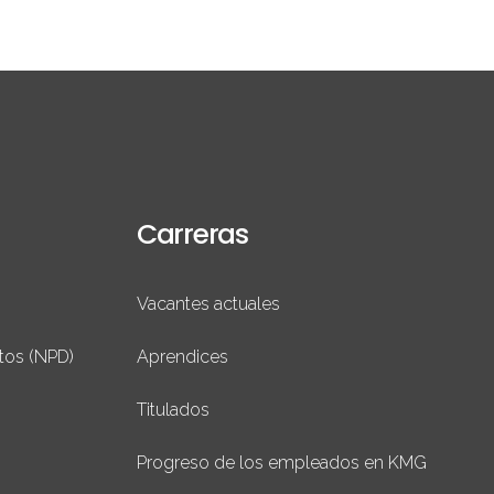
Carreras
Vacantes actuales
tos (NPD)
Aprendices
Titulados
Progreso de los empleados en KMG