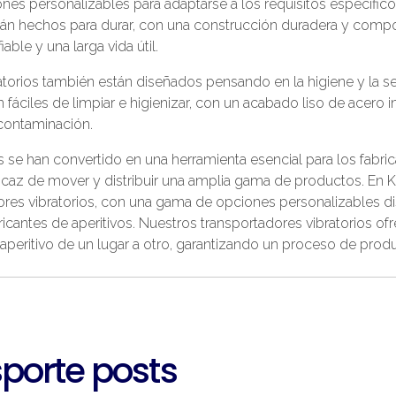
es personalizables para adaptarse a los requisitos específic
stán hechos para durar, con una construcción duradera y comp
able y una larga vida útil.
atorios también están diseñados pensando en la higiene y la s
 fáciles de limpiar e higienizar, con un acabado liso de acero i
 contaminación.
s se han convertido en una herramienta esencial para los fabric
eficaz de mover y distribuir una amplia gama de productos. E
dores vibratorios, con una gama de opciones personalizables di
icantes de aperitivos. Nuestros transportadores vibratorios ofr
aperitivo de un lugar a otro, garantizando un proceso de produ
porte posts