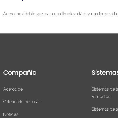
Acero inoxidable 304 para una limpieza fácil y una larga vida 
Compañía
Sistema
Acerca de
Sistemas de t
alimentos
Calendario de ferias
Sistemas de 
Noticias