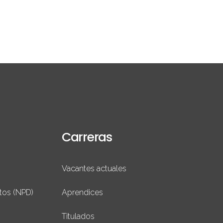
Carreras
Vacantes actuales
tos (NPD)
Aprendices
Titulados