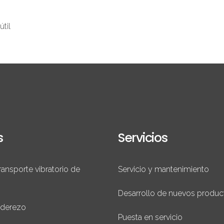
útil
s
Servicios
ransporte vibratorio de
Servicio y mantenimiento
Desarrollo de nuevos produc
aderezo
Puesta en servicio