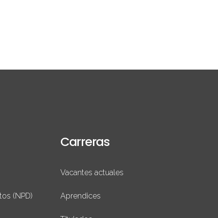
Carreras
Vacantes actuales
tos (NPD)
Aprendices