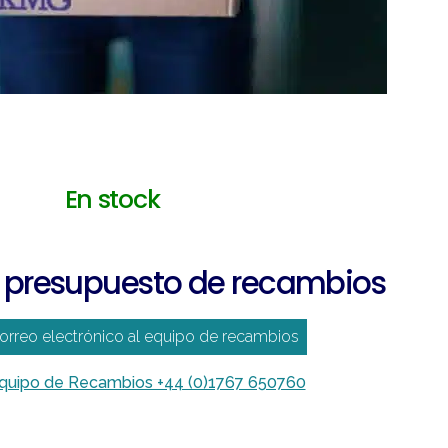
En stock
 presupuesto de recambios
correo electrónico al equipo de recambios
equipo de Recambios +44 (0)1767 650760