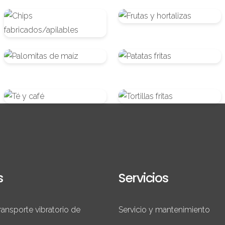
Chips
Frutas
fabricados/apilables
y
hortalizas
Palomitas
Patatas
de
fritas
maíz
Té
Tortillas
y
fritas
café
s
Servicios
ransporte vibratorio de
Servicio y mantenimiento