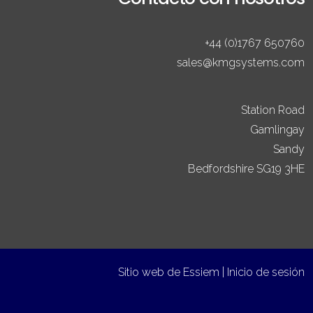
+44 (0)1767 650760
sales@kmgsystems.com
Station Road
Gamlingay
Sandy
Bedfordshire SG19 3HE
Sitio web de
Essiem
|
Inicio de sesión